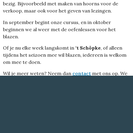
bezig. Bijvoorbeeld met maken van hoorns voor de
verkoop, maar ook voor het geven van lezingen.
In september begint onze cursus, en in oktober
beginnen we al weer met de oefenlessen voor het
blazen.
Of je nu elke week langskomt in
‘t Schöpke
, of alleen
tijdens het seizoen mee wil blazen, iedereen is welkom
om mee te doen.
Wil je meer weten? Neem dan
contact
met ons op. We
vertellen je graag meer over wat we doen.
Stichting
Midwinterhoornblazers
Mirrewinterhoornbloazers
Oldenzaal
Ol’nzel – 2026
Marconistraat
©
31