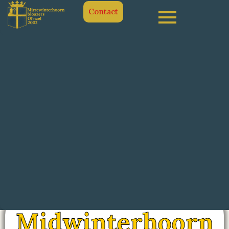
Contact
Midwinterhoorn