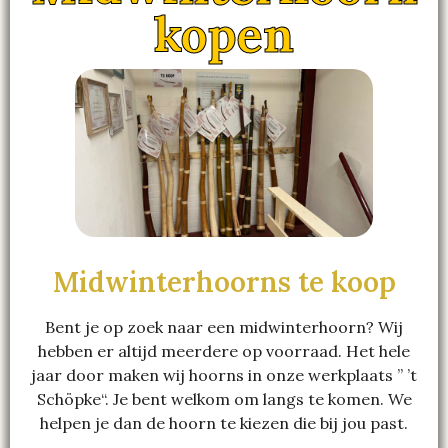
kopen
Midwinterhoorns te koop
Bent je op zoek naar een midwinterhoorn? Wij
hebben er altijd meerdere op voorraad. Het hele
jaar door maken wij hoorns in onze werkplaats ” ’t
Schöpke“. Je bent welkom om langs te komen. We
helpen je dan de hoorn te kiezen die bij jou past.